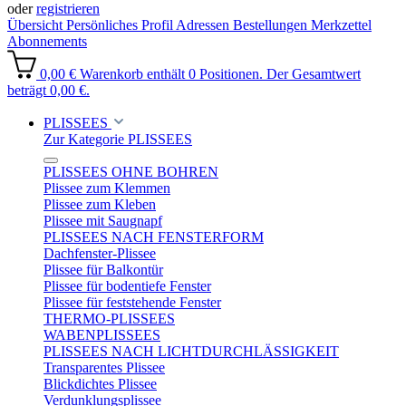
oder
registrieren
Übersicht
Persönliches Profil
Adressen
Bestellungen
Merkzettel
Abonnements
0,00 €
Warenkorb enthält 0 Positionen. Der Gesamtwert
beträgt 0,00 €.
PLISSEES
Zur Kategorie PLISSEES
PLISSEES OHNE BOHREN
Plissee zum Klemmen
Plissee zum Kleben
Plissee mit Saugnapf
PLISSEES NACH FENSTERFORM
Dachfenster-Plissee
Plissee für Balkontür
Plissee für bodentiefe Fenster
Plissee für feststehende Fenster
THERMO-PLISSEES
WABENPLISSEES
PLISSEES NACH LICHTDURCHLÄSSIGKEIT
Transparentes Plissee
Blickdichtes Plissee
Verdunklungsplissee