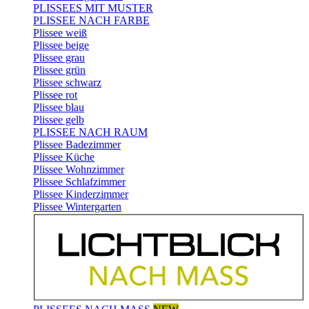
PLISSEES MIT MUSTER
PLISSEE NACH FARBE
Plissee weiß
Plissee beige
Plissee grau
Plissee grün
Plissee schwarz
Plissee rot
Plissee blau
Plissee gelb
PLISSEE NACH RAUM
Plissee Badezimmer
Plissee Küche
Plissee Wohnzimmer
Plissee Schlafzimmer
Plissee Kinderzimmer
Plissee Wintergarten