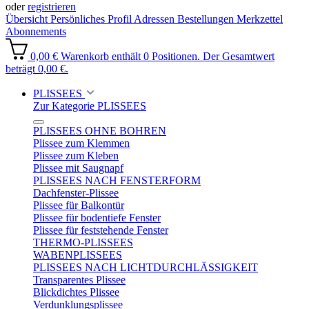
oder
registrieren
Übersicht
Persönliches Profil
Adressen
Bestellungen
Merkzettel
Abonnements
0,00 €
Warenkorb enthält 0 Positionen. Der Gesamtwert
beträgt 0,00 €.
PLISSEES
Zur Kategorie PLISSEES
PLISSEES OHNE BOHREN
Plissee zum Klemmen
Plissee zum Kleben
Plissee mit Saugnapf
PLISSEES NACH FENSTERFORM
Dachfenster-Plissee
Plissee für Balkontür
Plissee für bodentiefe Fenster
Plissee für feststehende Fenster
THERMO-PLISSEES
WABENPLISSEES
PLISSEES NACH LICHTDURCHLÄSSIGKEIT
Transparentes Plissee
Blickdichtes Plissee
Verdunklungsplissee