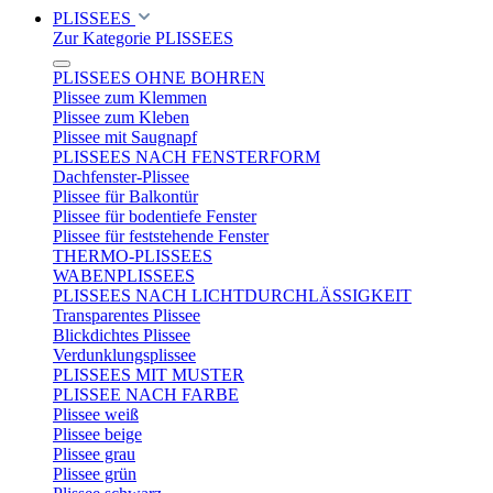
PLISSEES
Zur Kategorie PLISSEES
PLISSEES OHNE BOHREN
Plissee zum Klemmen
Plissee zum Kleben
Plissee mit Saugnapf
PLISSEES NACH FENSTERFORM
Dachfenster-Plissee
Plissee für Balkontür
Plissee für bodentiefe Fenster
Plissee für feststehende Fenster
THERMO-PLISSEES
WABENPLISSEES
PLISSEES NACH LICHTDURCHLÄSSIGKEIT
Transparentes Plissee
Blickdichtes Plissee
Verdunklungsplissee
PLISSEES MIT MUSTER
PLISSEE NACH FARBE
Plissee weiß
Plissee beige
Plissee grau
Plissee grün