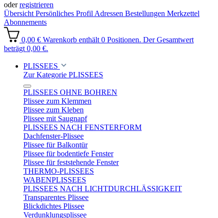
oder
registrieren
Übersicht
Persönliches Profil
Adressen
Bestellungen
Merkzettel
Abonnements
0,00 €
Warenkorb enthält 0 Positionen. Der Gesamtwert
beträgt 0,00 €.
PLISSEES
Zur Kategorie PLISSEES
PLISSEES OHNE BOHREN
Plissee zum Klemmen
Plissee zum Kleben
Plissee mit Saugnapf
PLISSEES NACH FENSTERFORM
Dachfenster-Plissee
Plissee für Balkontür
Plissee für bodentiefe Fenster
Plissee für feststehende Fenster
THERMO-PLISSEES
WABENPLISSEES
PLISSEES NACH LICHTDURCHLÄSSIGKEIT
Transparentes Plissee
Blickdichtes Plissee
Verdunklungsplissee