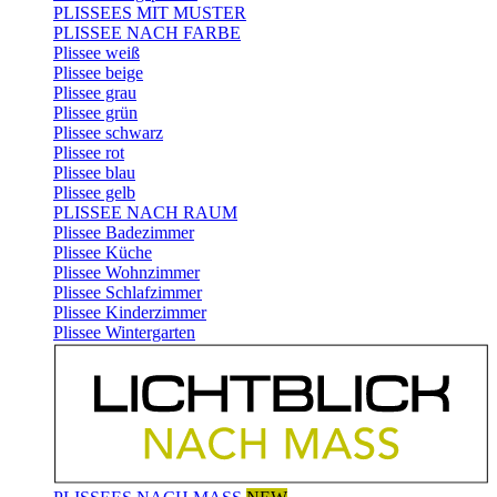
PLISSEES MIT MUSTER
PLISSEE NACH FARBE
Plissee weiß
Plissee beige
Plissee grau
Plissee grün
Plissee schwarz
Plissee rot
Plissee blau
Plissee gelb
PLISSEE NACH RAUM
Plissee Badezimmer
Plissee Küche
Plissee Wohnzimmer
Plissee Schlafzimmer
Plissee Kinderzimmer
Plissee Wintergarten