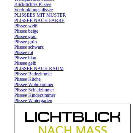
Blickdichtes Plissee
Verdunklungsplissee
PLISSEES MIT MUSTER
PLISSEE NACH FARBE
Plissee weiß
Plissee beige
Plissee grau
Plissee grün
Plissee schwarz
Plissee rot
Plissee blau
Plissee gelb
PLISSEE NACH RAUM
Plissee Badezimmer
Plissee Küche
Plissee Wohnzimmer
Plissee Schlafzimmer
Plissee Kinderzimmer
Plissee Wintergarten