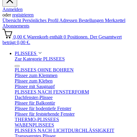
Anmelden
oder
registrieren
Übersicht
Persönliches Profil
Adressen
Bestellungen
Merkzettel
Abonnements
0,00 €
Warenkorb enthält 0 Positionen. Der Gesamtwert
beträgt 0,00 €.
PLISSEES
Zur Kategorie PLISSEES
PLISSEES OHNE BOHREN
Plissee zum Klemmen
Plissee zum Kleben
Plissee mit Saugnapf
PLISSEES NACH FENSTERFORM
Dachfenster-Plissee
Plissee für Balkontür
Plissee für bodentiefe Fenster
Plissee für feststehende Fenster
THERMO-PLISSEES
WABENPLISSEES
PLISSEES NACH LICHTDURCHLÄSSIGKEIT
Transparentes Plissee