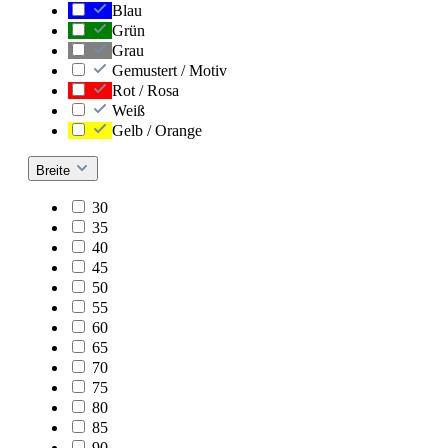
Blau
Grün
Grau
Gemustert / Motiv
Rot / Rosa
Weiß
Gelb / Orange
Breite
30
35
40
45
50
55
60
65
70
75
80
85
90