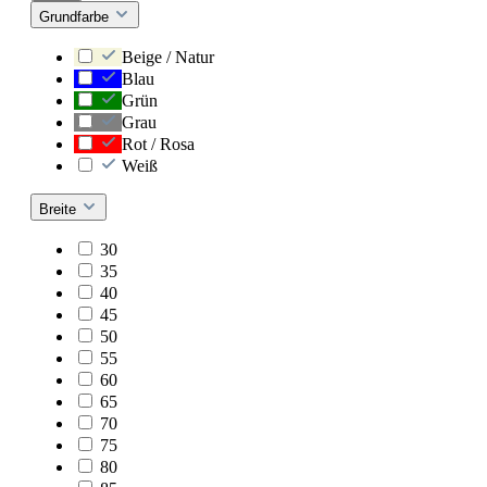
Grundfarbe
Beige / Natur
Blau
Grün
Grau
Rot / Rosa
Weiß
Breite
30
35
40
45
50
55
60
65
70
75
80