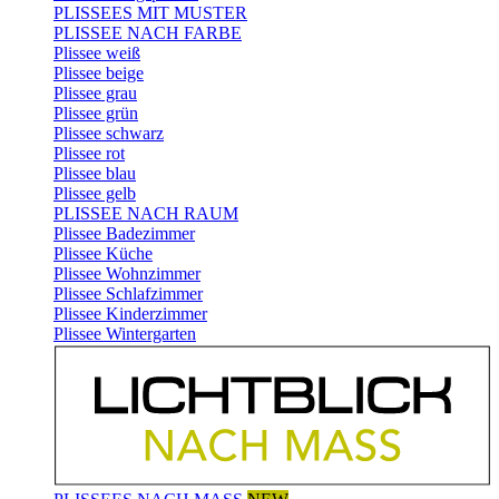
PLISSEES MIT MUSTER
PLISSEE NACH FARBE
Plissee weiß
Plissee beige
Plissee grau
Plissee grün
Plissee schwarz
Plissee rot
Plissee blau
Plissee gelb
PLISSEE NACH RAUM
Plissee Badezimmer
Plissee Küche
Plissee Wohnzimmer
Plissee Schlafzimmer
Plissee Kinderzimmer
Plissee Wintergarten