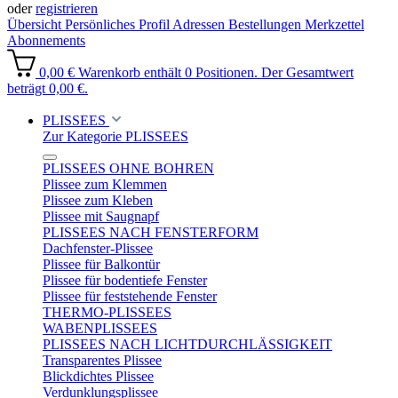
oder
registrieren
Übersicht
Persönliches Profil
Adressen
Bestellungen
Merkzettel
Abonnements
0,00 €
Warenkorb enthält 0 Positionen. Der Gesamtwert
beträgt 0,00 €.
PLISSEES
Zur Kategorie PLISSEES
PLISSEES OHNE BOHREN
Plissee zum Klemmen
Plissee zum Kleben
Plissee mit Saugnapf
PLISSEES NACH FENSTERFORM
Dachfenster-Plissee
Plissee für Balkontür
Plissee für bodentiefe Fenster
Plissee für feststehende Fenster
THERMO-PLISSEES
WABENPLISSEES
PLISSEES NACH LICHTDURCHLÄSSIGKEIT
Transparentes Plissee
Blickdichtes Plissee
Verdunklungsplissee