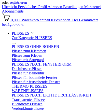
oder
registrieren
Übersicht
Persönliches Profil
Adressen
Bestellungen
Merkzettel
Abonnements
0,00 €
Warenkorb enthält 0 Positionen. Der Gesamtwert
beträgt 0,00 €.
PLISSEES
Zur Kategorie PLISSEES
PLISSEES OHNE BOHREN
Plissee zum Klemmen
Plissee zum Kleben
Plissee mit Saugnapf
PLISSEES NACH FENSTERFORM
Dachfenster-Plissee
Plissee für Balkontür
Plissee für bodentiefe Fenster
Plissee für feststehende Fenster
THERMO-PLISSEES
WABENPLISSEES
PLISSEES NACH LICHTDURCHLÄSSIGKEIT
Transparentes Plissee
Blickdichtes Plissee
Verdunklungsplissee