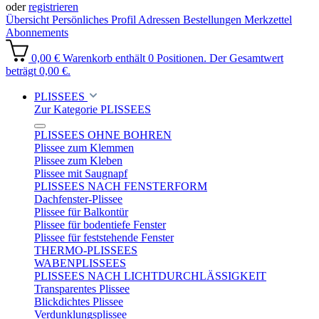
oder
registrieren
Übersicht
Persönliches Profil
Adressen
Bestellungen
Merkzettel
Abonnements
0,00 €
Warenkorb enthält 0 Positionen. Der Gesamtwert
beträgt 0,00 €.
PLISSEES
Zur Kategorie PLISSEES
PLISSEES OHNE BOHREN
Plissee zum Klemmen
Plissee zum Kleben
Plissee mit Saugnapf
PLISSEES NACH FENSTERFORM
Dachfenster-Plissee
Plissee für Balkontür
Plissee für bodentiefe Fenster
Plissee für feststehende Fenster
THERMO-PLISSEES
WABENPLISSEES
PLISSEES NACH LICHTDURCHLÄSSIGKEIT
Transparentes Plissee
Blickdichtes Plissee
Verdunklungsplissee