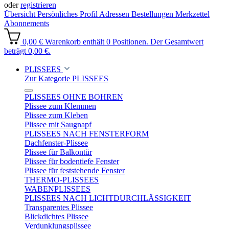
oder
registrieren
Übersicht
Persönliches Profil
Adressen
Bestellungen
Merkzettel
Abonnements
0,00 €
Warenkorb enthält 0 Positionen. Der Gesamtwert
beträgt 0,00 €.
PLISSEES
Zur Kategorie PLISSEES
PLISSEES OHNE BOHREN
Plissee zum Klemmen
Plissee zum Kleben
Plissee mit Saugnapf
PLISSEES NACH FENSTERFORM
Dachfenster-Plissee
Plissee für Balkontür
Plissee für bodentiefe Fenster
Plissee für feststehende Fenster
THERMO-PLISSEES
WABENPLISSEES
PLISSEES NACH LICHTDURCHLÄSSIGKEIT
Transparentes Plissee
Blickdichtes Plissee
Verdunklungsplissee