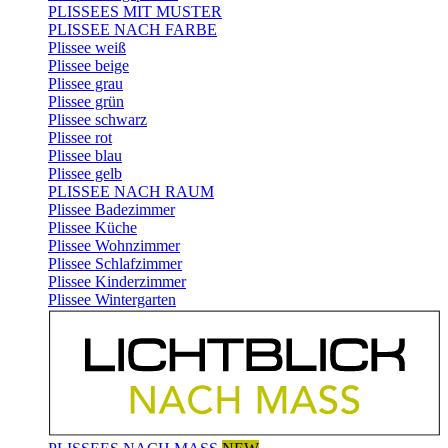
PLISSEES MIT MUSTER
PLISSEE NACH FARBE
Plissee weiß
Plissee beige
Plissee grau
Plissee grün
Plissee schwarz
Plissee rot
Plissee blau
Plissee gelb
PLISSEE NACH RAUM
Plissee Badezimmer
Plissee Küche
Plissee Wohnzimmer
Plissee Schlafzimmer
Plissee Kinderzimmer
Plissee Wintergarten