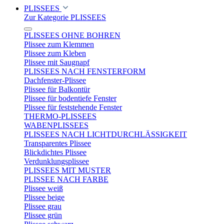
PLISSEES
Zur Kategorie PLISSEES
PLISSEES OHNE BOHREN
Plissee zum Klemmen
Plissee zum Kleben
Plissee mit Saugnapf
PLISSEES NACH FENSTERFORM
Dachfenster-Plissee
Plissee für Balkontür
Plissee für bodentiefe Fenster
Plissee für feststehende Fenster
THERMO-PLISSEES
WABENPLISSEES
PLISSEES NACH LICHTDURCHLÄSSIGKEIT
Transparentes Plissee
Blickdichtes Plissee
Verdunklungsplissee
PLISSEES MIT MUSTER
PLISSEE NACH FARBE
Plissee weiß
Plissee beige
Plissee grau
Plissee grün