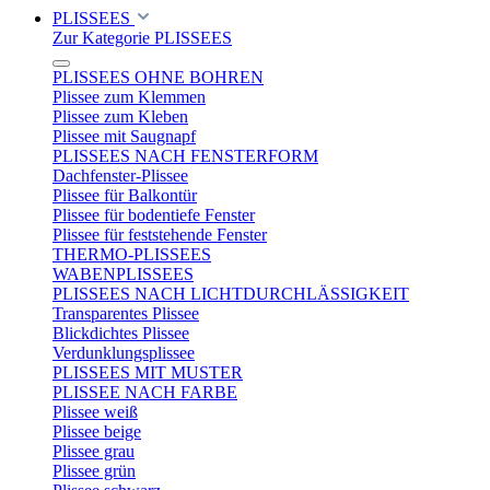
PLISSEES
Zur Kategorie PLISSEES
PLISSEES OHNE BOHREN
Plissee zum Klemmen
Plissee zum Kleben
Plissee mit Saugnapf
PLISSEES NACH FENSTERFORM
Dachfenster-Plissee
Plissee für Balkontür
Plissee für bodentiefe Fenster
Plissee für feststehende Fenster
THERMO-PLISSEES
WABENPLISSEES
PLISSEES NACH LICHTDURCHLÄSSIGKEIT
Transparentes Plissee
Blickdichtes Plissee
Verdunklungsplissee
PLISSEES MIT MUSTER
PLISSEE NACH FARBE
Plissee weiß
Plissee beige
Plissee grau
Plissee grün