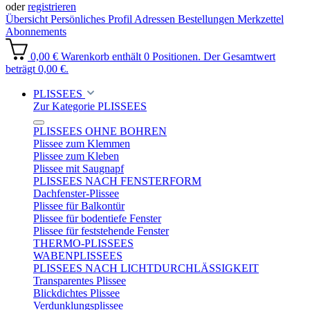
oder
registrieren
Übersicht
Persönliches Profil
Adressen
Bestellungen
Merkzettel
Abonnements
0,00 €
Warenkorb enthält 0 Positionen. Der Gesamtwert
beträgt 0,00 €.
PLISSEES
Zur Kategorie PLISSEES
PLISSEES OHNE BOHREN
Plissee zum Klemmen
Plissee zum Kleben
Plissee mit Saugnapf
PLISSEES NACH FENSTERFORM
Dachfenster-Plissee
Plissee für Balkontür
Plissee für bodentiefe Fenster
Plissee für feststehende Fenster
THERMO-PLISSEES
WABENPLISSEES
PLISSEES NACH LICHTDURCHLÄSSIGKEIT
Transparentes Plissee
Blickdichtes Plissee
Verdunklungsplissee