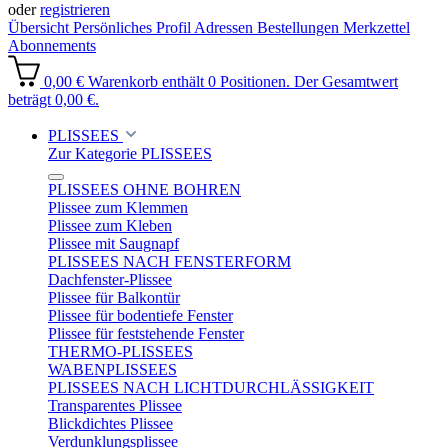
oder
registrieren
Übersicht
Persönliches Profil
Adressen
Bestellungen
Merkzettel
Abonnements
0,00 €
Warenkorb enthält 0 Positionen. Der Gesamtwert
beträgt 0,00 €.
PLISSEES
Zur Kategorie PLISSEES
PLISSEES OHNE BOHREN
Plissee zum Klemmen
Plissee zum Kleben
Plissee mit Saugnapf
PLISSEES NACH FENSTERFORM
Dachfenster-Plissee
Plissee für Balkontür
Plissee für bodentiefe Fenster
Plissee für feststehende Fenster
THERMO-PLISSEES
WABENPLISSEES
PLISSEES NACH LICHTDURCHLÄSSIGKEIT
Transparentes Plissee
Blickdichtes Plissee
Verdunklungsplissee