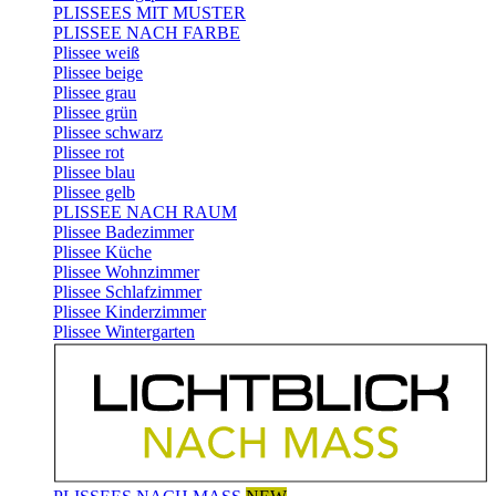
PLISSEES MIT MUSTER
PLISSEE NACH FARBE
Plissee weiß
Plissee beige
Plissee grau
Plissee grün
Plissee schwarz
Plissee rot
Plissee blau
Plissee gelb
PLISSEE NACH RAUM
Plissee Badezimmer
Plissee Küche
Plissee Wohnzimmer
Plissee Schlafzimmer
Plissee Kinderzimmer
Plissee Wintergarten