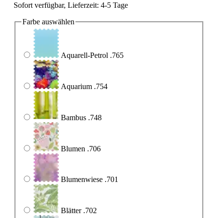
Sofort verfügbar, Lieferzeit: 4-5 Tage
Farbe
auswählen
Aquarell-Petrol .765
Aquarium .754
Bambus .748
Blumen .706
Blumenwiese .701
Blätter .702