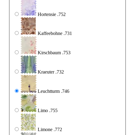
Hortensie .752
Kaffeebohne .731
Kirschbaum .753
Kraeuter .732
Leuchtturm .746
Limo .755
Limone .772