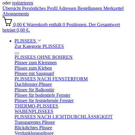
oder
registrieren
Übersicht
Persönliches Profil
Adressen
Bestellungen
Merkzettel
Abonnements
0,00 €
Warenkorb enthält 0 Positionen. Der Gesamtwert
beträgt 0,00 €.
PLISSEES
Zur Kategorie PLISSEES
PLISSEES OHNE BOHREN
Plissee zum Klemmen
Plissee zum Kleben
Plissee mit Saugnapf
PLISSEES NACH FENSTERFORM
Dachfenster-Plissee
Plissee für Balkontür
Plissee für bodentiefe Fenster
Plissee für feststehende Fenster
THERMO-PLISSEES
WABENPLISSEES
PLISSEES NACH LICHTDURCHLÄSSIGKEIT
Transparentes Plissee
Blickdichtes Plissee
Verdunklungsplissee