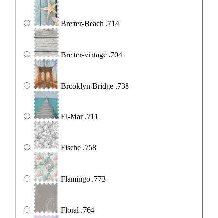
Bretter-Beach .714
Bretter-vintage .704
Brooklyn-Bridge .738
El-Mar .711
Fische .758
Flamingo .773
Floral .764