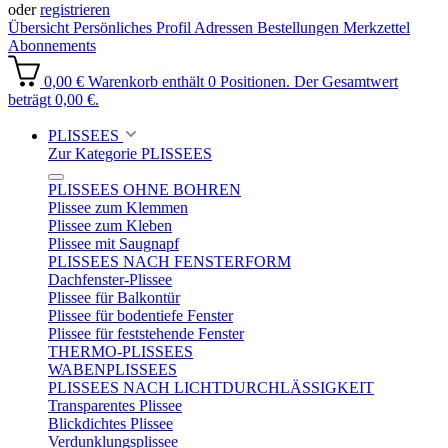
oder
registrieren
Übersicht
Persönliches Profil
Adressen
Bestellungen
Merkzettel
Abonnements
0,00 €
Warenkorb enthält 0 Positionen. Der Gesamtwert
beträgt 0,00 €.
PLISSEES
Zur Kategorie PLISSEES
PLISSEES OHNE BOHREN
Plissee zum Klemmen
Plissee zum Kleben
Plissee mit Saugnapf
PLISSEES NACH FENSTERFORM
Dachfenster-Plissee
Plissee für Balkontür
Plissee für bodentiefe Fenster
Plissee für feststehende Fenster
THERMO-PLISSEES
WABENPLISSEES
PLISSEES NACH LICHTDURCHLÄSSIGKEIT
Transparentes Plissee
Blickdichtes Plissee
Verdunklungsplissee