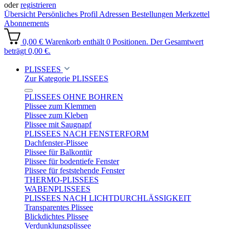
oder
registrieren
Übersicht
Persönliches Profil
Adressen
Bestellungen
Merkzettel
Abonnements
0,00 €
Warenkorb enthält 0 Positionen. Der Gesamtwert
beträgt 0,00 €.
PLISSEES
Zur Kategorie PLISSEES
PLISSEES OHNE BOHREN
Plissee zum Klemmen
Plissee zum Kleben
Plissee mit Saugnapf
PLISSEES NACH FENSTERFORM
Dachfenster-Plissee
Plissee für Balkontür
Plissee für bodentiefe Fenster
Plissee für feststehende Fenster
THERMO-PLISSEES
WABENPLISSEES
PLISSEES NACH LICHTDURCHLÄSSIGKEIT
Transparentes Plissee
Blickdichtes Plissee
Verdunklungsplissee