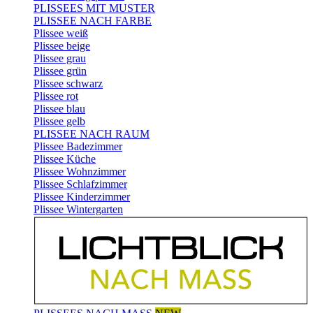
PLISSEES MIT MUSTER
PLISSEE NACH FARBE
Plissee weiß
Plissee beige
Plissee grau
Plissee grün
Plissee schwarz
Plissee rot
Plissee blau
Plissee gelb
PLISSEE NACH RAUM
Plissee Badezimmer
Plissee Küche
Plissee Wohnzimmer
Plissee Schlafzimmer
Plissee Kinderzimmer
Plissee Wintergarten