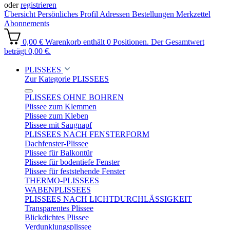
oder
registrieren
Übersicht
Persönliches Profil
Adressen
Bestellungen
Merkzettel
Abonnements
0,00 €
Warenkorb enthält 0 Positionen. Der Gesamtwert
beträgt 0,00 €.
PLISSEES
Zur Kategorie PLISSEES
PLISSEES OHNE BOHREN
Plissee zum Klemmen
Plissee zum Kleben
Plissee mit Saugnapf
PLISSEES NACH FENSTERFORM
Dachfenster-Plissee
Plissee für Balkontür
Plissee für bodentiefe Fenster
Plissee für feststehende Fenster
THERMO-PLISSEES
WABENPLISSEES
PLISSEES NACH LICHTDURCHLÄSSIGKEIT
Transparentes Plissee
Blickdichtes Plissee
Verdunklungsplissee