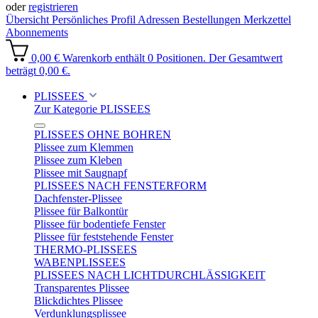
oder
registrieren
Übersicht
Persönliches Profil
Adressen
Bestellungen
Merkzettel
Abonnements
0,00 €
Warenkorb enthält 0 Positionen. Der Gesamtwert
beträgt 0,00 €.
PLISSEES
Zur Kategorie PLISSEES
PLISSEES OHNE BOHREN
Plissee zum Klemmen
Plissee zum Kleben
Plissee mit Saugnapf
PLISSEES NACH FENSTERFORM
Dachfenster-Plissee
Plissee für Balkontür
Plissee für bodentiefe Fenster
Plissee für feststehende Fenster
THERMO-PLISSEES
WABENPLISSEES
PLISSEES NACH LICHTDURCHLÄSSIGKEIT
Transparentes Plissee
Blickdichtes Plissee
Verdunklungsplissee