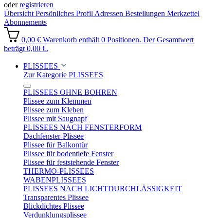
oder
registrieren
Übersicht
Persönliches Profil
Adressen
Bestellungen
Merkzettel
Abonnements
0,00 €
Warenkorb enthält 0 Positionen. Der Gesamtwert
beträgt 0,00 €.
PLISSEES
Zur Kategorie PLISSEES
PLISSEES OHNE BOHREN
Plissee zum Klemmen
Plissee zum Kleben
Plissee mit Saugnapf
PLISSEES NACH FENSTERFORM
Dachfenster-Plissee
Plissee für Balkontür
Plissee für bodentiefe Fenster
Plissee für feststehende Fenster
THERMO-PLISSEES
WABENPLISSEES
PLISSEES NACH LICHTDURCHLÄSSIGKEIT
Transparentes Plissee
Blickdichtes Plissee
Verdunklungsplissee