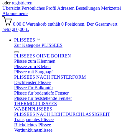
oder
registrieren
Übersicht
Persönliches Profil
Adressen
Bestellungen
Merkzettel
Abonnements
0,00 €
Warenkorb enthält 0 Positionen. Der Gesamtwert
beträgt 0,00 €.
PLISSEES
Zur Kategorie PLISSEES
PLISSEES OHNE BOHREN
Plissee zum Klemmen
Plissee zum Kleben
Plissee mit Saugnapf
PLISSEES NACH FENSTERFORM
Dachfenster-Plissee
Plissee für Balkontür
Plissee für bodentiefe Fenster
Plissee für feststehende Fenster
THERMO-PLISSEES
WABENPLISSEES
PLISSEES NACH LICHTDURCHLÄSSIGKEIT
Transparentes Plissee
Blickdichtes Plissee
Verdunklungsplissee