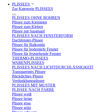
PLISSEES
Zur Kategorie PLISSEES
PLISSEES OHNE BOHREN
Plissee zum Klemmen
Plissee zum Kleben
Plissee mit Saugnapf
PLISSEES NACH FENSTERFORM
Dachfenster-Plissee
Plissee für Balkontür
Plissee für bodentiefe Fenster
Plissee für feststehende Fenster
THERMO-PLISSEES
WABENPLISSEES
PLISSEES NACH LICHTDURCHLÄSSIGKEIT
Transparentes Plissee
Blickdichtes Plissee
Verdunklungsplissee
PLISSEES MIT MUSTER
PLISSEE NACH FARBE
Plissee weiß
Plissee beige
Plissee grau
Plissee grün