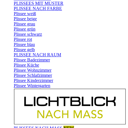
PLISSEES MIT MUSTER
PLISSEE NACH FARBE
Plissee weiß
Plissee beige
Plissee grau
Plissee grün
Plissee schwarz
Plissee rot
Plissee blau
Plissee gelb
PLISSEE NACH RAUM
Plissee Badezimmer
Plissee Küche
Plissee Wohnzimmer
Plissee Schlafzimmer
Plissee Kinderzimmer
Plissee Wintergarten