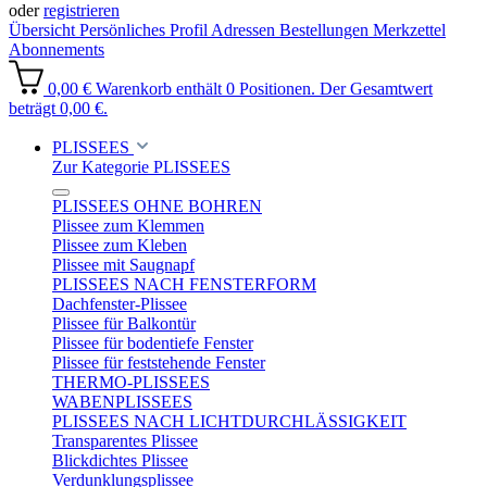
oder
registrieren
Übersicht
Persönliches Profil
Adressen
Bestellungen
Merkzettel
Abonnements
0,00 €
Warenkorb enthält 0 Positionen. Der Gesamtwert
beträgt 0,00 €.
PLISSEES
Zur Kategorie PLISSEES
PLISSEES OHNE BOHREN
Plissee zum Klemmen
Plissee zum Kleben
Plissee mit Saugnapf
PLISSEES NACH FENSTERFORM
Dachfenster-Plissee
Plissee für Balkontür
Plissee für bodentiefe Fenster
Plissee für feststehende Fenster
THERMO-PLISSEES
WABENPLISSEES
PLISSEES NACH LICHTDURCHLÄSSIGKEIT
Transparentes Plissee
Blickdichtes Plissee
Verdunklungsplissee