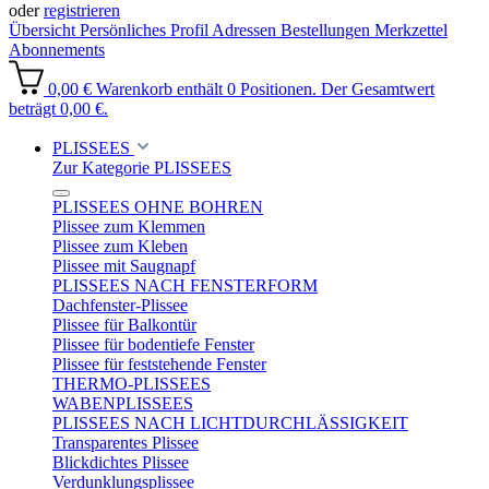
oder
registrieren
Übersicht
Persönliches Profil
Adressen
Bestellungen
Merkzettel
Abonnements
0,00 €
Warenkorb enthält 0 Positionen. Der Gesamtwert
beträgt 0,00 €.
PLISSEES
Zur Kategorie PLISSEES
PLISSEES OHNE BOHREN
Plissee zum Klemmen
Plissee zum Kleben
Plissee mit Saugnapf
PLISSEES NACH FENSTERFORM
Dachfenster-Plissee
Plissee für Balkontür
Plissee für bodentiefe Fenster
Plissee für feststehende Fenster
THERMO-PLISSEES
WABENPLISSEES
PLISSEES NACH LICHTDURCHLÄSSIGKEIT
Transparentes Plissee
Blickdichtes Plissee
Verdunklungsplissee