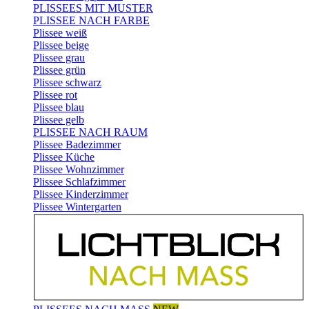
PLISSEES MIT MUSTER
PLISSEE NACH FARBE
Plissee weiß
Plissee beige
Plissee grau
Plissee grün
Plissee schwarz
Plissee rot
Plissee blau
Plissee gelb
PLISSEE NACH RAUM
Plissee Badezimmer
Plissee Küche
Plissee Wohnzimmer
Plissee Schlafzimmer
Plissee Kinderzimmer
Plissee Wintergarten