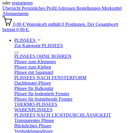
oder
registrieren
Übersicht
Persönliches Profil
Adressen
Bestellungen
Merkzettel
Abonnements
0,00 €
Warenkorb enthält 0 Positionen. Der Gesamtwert
beträgt 0,00 €.
PLISSEES
Zur Kategorie PLISSEES
PLISSEES OHNE BOHREN
Plissee zum Klemmen
Plissee zum Kleben
Plissee mit Saugnapf
PLISSEES NACH FENSTERFORM
Dachfenster-Plissee
Plissee für Balkontür
Plissee für bodentiefe Fenster
Plissee für feststehende Fenster
THERMO-PLISSEES
WABENPLISSEES
PLISSEES NACH LICHTDURCHLÄSSIGKEIT
Transparentes Plissee
Blickdichtes Plissee
Verdunklungsplissee